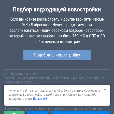
Подбор подходящей новостройки
Если вы хотите рассмотреть и другие варианты, кроме
ЖК «Дубровка на Неве», предлагаем вам
воспользоваться нашим сервисом подбора новостроек,
который позволяет выбрать из базы 759 ЖК в СПБ и ЛО
по 4 ключевым параметрам
Подобрать новостройку
ЖК «Дубровка на Неве»
Россия
Ленинградская область
Всеволожский р-н
пос. Дубровка, ул.
Советская, участок 36
dubrovka-na-neve.novopoisk.spb.ru
Купить квартиру в новом жилом
комплексе «Дубровка на Неве» от «Невский Форт» во Всеволожском
Используя сайт, вы соглашаетесь на обработку данных в Cookies для
районе. Квартиры различных планировок от 1.22 млн рублей!
корректной работы сайта, вашей персонализации и других целей,
предусмотренных
Политикой
Новостройки Санкт-Петербурга
Новостройки Москвы
Информация на сайте взята из открытых источников, не является
публичной офертой и распространяется для ознакомления.