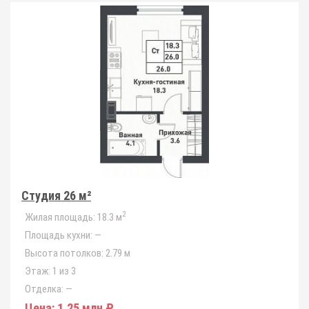
Студия 26 м²
2
Жилая площадь:
18.3 м
Площадь кухни:
—
Высота потолков:
2.79 м
Этаж:
1 из 3
Отделка:
—
Цена:
1.25 млн ₽