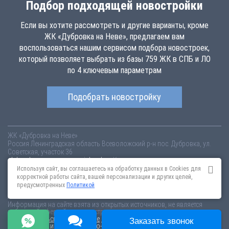
Подбор подходящей новостройки
Если вы хотите рассмотреть и другие варианты, кроме
ЖК «Дубровка на Неве», предлагаем вам
воспользоваться нашим сервисом подбора новостроек,
который позволяет выбрать из базы 759 ЖК в СПБ и ЛО
по 4 ключевым параметрам
Подобрать новостройку
ЖК «Дубровка на Неве»
Россия
Ленинградская область
Всеволожский р-н
пос. Дубровка, ул.
Советская, участок 36
dubrovka-na-neve.novopoisk.spb.ru
Купить квартиру в новом жилом
комплексе «Дубровка на Неве» от «Невский Форт» во Всеволожском
Используя сайт, вы соглашаетесь на обработку данных в Cookies для
районе. Квартиры различных планировок от 1.22 млн рублей!
корректной работы сайта, вашей персонализации и других целей,
предусмотренных
Политикой
Новостройки Санкт-Петербурга
Новостройки Москвы
Информация на сайте взята из открытых источников, не является
публичной офертой и распространяется для ознакомления.
Пользовательское соглашение
Соглашение о размещении
Заказать звонок
Пояснение об информационно-рекламном характере сведений