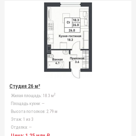
Студия 26 м²
2
Жилая площадь:
18.3 м
Площадь кухни:
—
Высота потолков:
2.79 м
Этаж:
1 из 3
Отделка:
—
Цена:
1.25 млн ₽