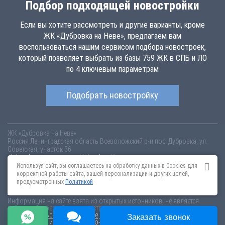
Подбор подходящей новостройки
Если вы хотите рассмотреть и другие варианты, кроме
ЖК «Дубровка на Неве», предлагаем вам
воспользоваться нашим сервисом подбора новостроек,
который позволяет выбрать из базы 759 ЖК в СПБ и ЛО
по 4 ключевым параметрам
Подобрать новостройку
ЖК «Дубровка на Неве»
Россия
Ленинградская область
Всеволожский р-н
пос. Дубровка, ул.
Советская, участок 36
dubrovka-na-neve.novopoisk.spb.ru
Купить квартиру в новом жилом
комплексе «Дубровка на Неве» от «Невский Форт» во Всеволожском
Используя сайт, вы соглашаетесь на обработку данных в Cookies для
районе. Квартиры различных планировок от 1.22 млн рублей!
корректной работы сайта, вашей персонализации и других целей,
предусмотренных
Политикой
Новостройки Санкт-Петербурга
Новостройки Москвы
Информация на сайте взята из открытых источников, не является
публичной офертой и распространяется для ознакомления.
Пользовательское соглашение
Соглашение о размещении
Заказать звонок
Пояснение об информационно-рекламном характере сведений